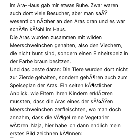
im Ara-Haus gab mir etwas Ruhe. Zwar waren
auch dort viele Besucher, aber man saÃŸ
wesentlich nÃ¤her an den Aras dran und es war
schÃ¶n kÃ¼hl im Haus.
Die Aras wurden zusammen mit wilden
Meerschweinchen gehalten, also den Viechern,
die nicht bunt sind, sondern einen Einheitspelz in
der Farbe braun besitzen.
Und das beste daran: Die Tiere wurden dort nicht
zur Zierde gehalten, sondern gehÃ¶ren auch zum
Speiseplan der Aras. Ein selten kÃ¶stlicher
Anblick, wie Eltern ihren Kindern erklÃ¤ren
mussten, dass die Aras eines der sÃ¼ÃŸen
Meerschweinchen zerfleischten, wo man doch
annahm, dass die VÃ¶gel reine Vegetarier
wÃ¤ren. Naja, hier habe ich dann endlich mein
erstes Bild zeichnen kÃ¶nnen: