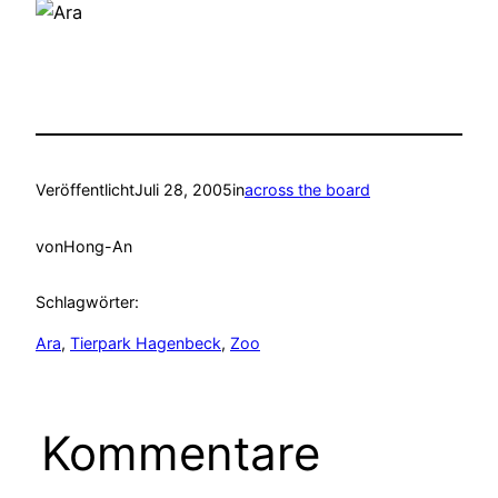
Veröffentlicht
Juli 28, 2005
in
across the board
von
Hong-An
Schlagwörter:
Ara
, 
Tierpark Hagenbeck
, 
Zoo
Kommentare